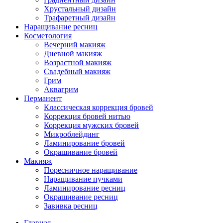
Хрустальный дизайн
Трафаретный дизайн
Наращивание ресниц
Косметология
Вечерний макияж
Дневной макияж
Возрастной макияж
Свадебный макияж
Грим
Аквагрим
Перманент
Классическая коррекция бровей
Коррекция бровей нитью
Коррекция мужских бровей
Микроблейдинг
Ламинирование бровей
Окрашивание бровей
Макияж
Поресничное наращивание
Наращивание пучками
Ламинирование ресниц
Окрашивание ресниц
Завивка ресниц
Главная