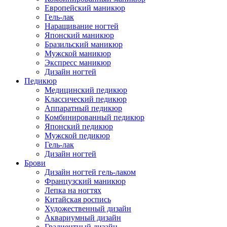
Европейский маникюр
Гель-лак
Наращивание ногтей
Японский маникюр
Бразильский маникюр
Мужской маникюр
Экспресс маникюр
Дизайн ногтей
Педикюр
Медицинский педикюр
Классический педикюр
Аппаратный педикюр
Комбинированный педикюр
Японский педикюр
Мужской педикюр
Гель-лак
Дизайн ногтей
Брови
Дизайн ногтей гель-лаком
Французский маникюр
Лепка на ногтях
Китайская роспись
Художественный дизайн
Аквариумный дизайн
Градиентный дизайн