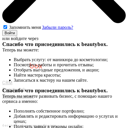
Запомнить меня
Забыли пароль?
Войти
или войдите через
Спасибо что присоединились к
beautybox
.
Теперь вы можете:
Выбрать услугу: от маникюра до косметологии;
Посмотреть работы и прочитать отзывы;
Отобрать выгодные предложения, и акции;
Мастерам и салонам
Найти мастера красоты;
Записаться к мастеру на нашем сайте.
CRM
Beauty link
Спасибо что присоединились к
beautybox
.
Beauty market
Теперь вы можете развивать бизнес, с помощью нашего
сервиса а именно:
Приложение
Мы в соц. сетях
Пополнять собственное портфолио;
Добавлять и редактировать информацию о услугах и
+7 (800) 551-80-29
ценах;
бесплатный звонок по России
Получать заявки в режимы онлайн;