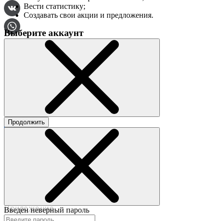
Вести статистику;
Создавать свои акции и предложения.
Выберите аккаунт
О сервисе
Контакты
Продолжить
©2017-2020 beautybox.ru
Договор-оферта
Пользовательское соглашение
Политика конфиденциальности
Приложение
Введен неверный пароль