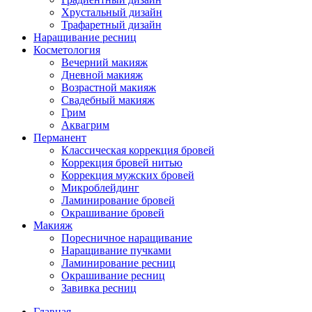
Хрустальный дизайн
Трафаретный дизайн
Наращивание ресниц
Косметология
Вечерний макияж
Дневной макияж
Возрастной макияж
Свадебный макияж
Грим
Аквагрим
Перманент
Классическая коррекция бровей
Коррекция бровей нитью
Коррекция мужских бровей
Микроблейдинг
Ламинирование бровей
Окрашивание бровей
Макияж
Поресничное наращивание
Наращивание пучками
Ламинирование ресниц
Окрашивание ресниц
Завивка ресниц
Главная