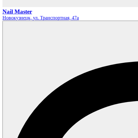
Nail Master
Новокузнецк,
ул. Транспортная,
47а