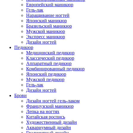
Европейский маникюр
Гель-лак
Наращивание ногтей
Японский маникюр
Бразильский маникюр
Мужской маникюр
Экспресс маникюр
Дизайн ногтей
Педикюр
Медицинский педикюр
Классический педикюр
Аппаратный педикюр
Комбинированный педикюр
Японский педикюр
Мужской педикюр
Гель-лак
Дизайн ногтей
Брови
Дизайн ногтей гель-лаком
Французский маникюр
Лепка на ногтях
Китайская роспись
Художественный дизайн
Аквариумный дизайн
Градиентный дизайн