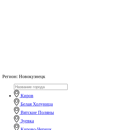
Регион:
Новокузнецк
Киров
Белая Холуница
Вятские Поляны
Зуевка
Кирово-Чепецк